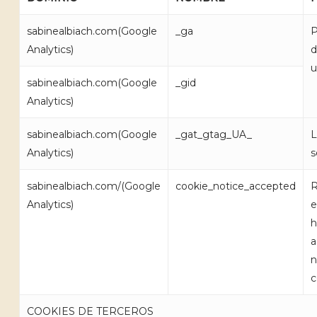
sabinealbiach.com(Google
_ga
P
Analytics)
d
u
sabinealbiach.com(Google
_gid
Analytics)
sabinealbiach.com(Google
_gat_gtag_UA_
L
Analytics)
s
sabinealbiach.com/(Google
cookie_notice_accepted
R
Analytics)
e
h
a
n
c
COOKIES DE TERCEROS